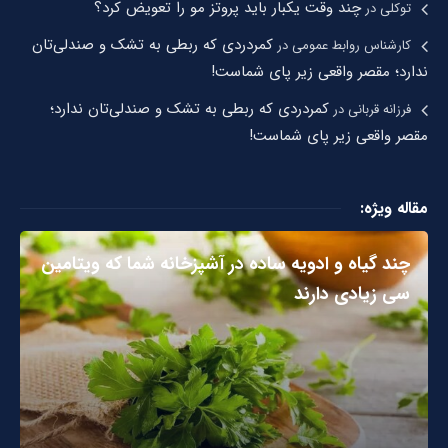
چند وقت یکبار باید پروتز مو را تعویض کرد؟
توکلی
در
کمردردی که ربطی به تشک و صندلی‌تان
کارشناس روابط عمومی
در
ندارد؛ مقصر واقعی زیر پای شماست!
کمردردی که ربطی به تشک و صندلی‌تان ندارد؛
فرزانه قربانی
در
مقصر واقعی زیر پای شماست!
مقاله ویژه:
چند گیاه و ادویه ساده در آشپزخانه شما که ویتامین
سی زیادی دارند