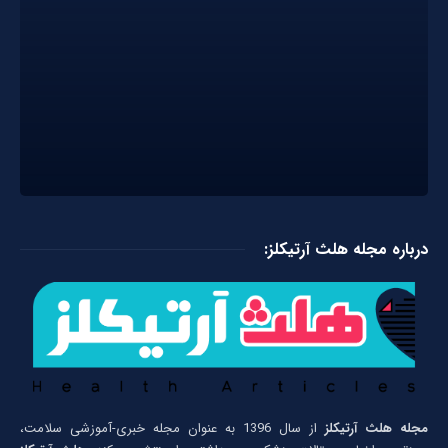
درباره مجله هلث آرتیکلز:
مجله هلث آرتیکلز
از سال 1396 به عنوان مجله خبری-آموزشی سلامت،