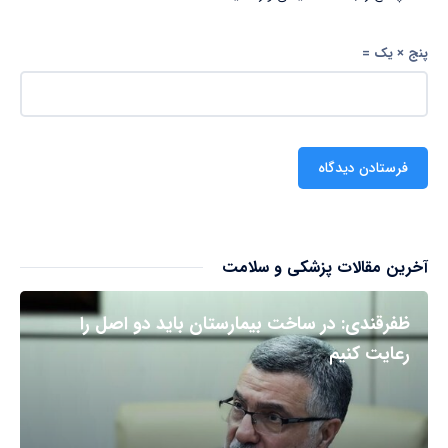
پنج × یک =
آخرین مقالات پزشکی و سلامت
ظفرقندی: در ساخت بیمارستان باید دو اصل را
رعایت کنیم