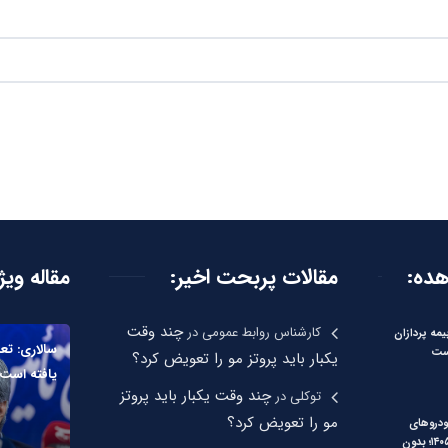
هده:
مقالات پربحت اخیر:
مقاله ویژ
چند وقت
کارشناس روابط عمومی
در
یمه پردازان
سالاری: تع
ست
یکبار باید پروتز مو را تعویض کرد؟
یافته است
چند وقت یکبار باید پروتز
توکلی
در
مو را تعویض کرد؟
دروهای
وارداتی مرداد ۱۴۰۵؛ بدون