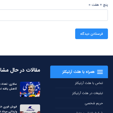
پنج + هفت =
مقالات در حال مشا
همراه با هلث آرتیکلز
تماس با هلث آرتیکلز
سالاری: تعداد ب
کاهش یافته ا
تبلیغات در هلث آرتیکلز
حریم شخصی
فروش فوری خو