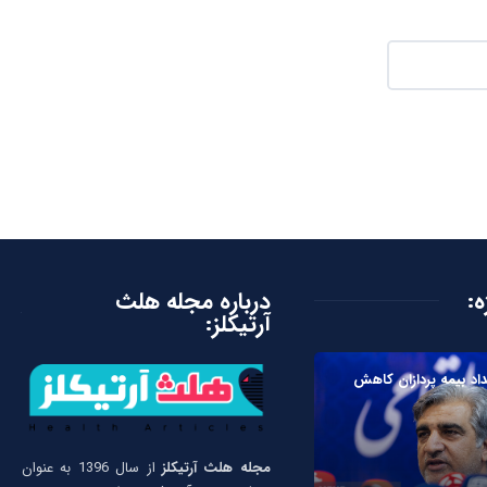
ه:
درباره مجله هلث
آرتیکلز:
داد بیمه پردازان کاهش
مجله هلث آرتیکلز
از سال 1396 به عنوان