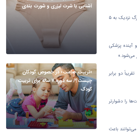
آشنایی با شرت لیزری و شورت بندی
این عفونت‌های مقاوم به آنتی‌بیوتیک، که به عنوان مقاومت ضدمیکروبی (AMR) شناخته می‌شوند، سالانه بیش از ۱ میلیون نفر را می‌کشند و در مرگ نزدیک به ۵
 آینده پزشکی
 می‌شود.»
«تربیت صامت» در خصوص کودکان
بیوتیک‌ها مقاوم است- تقریباً دو برابر
چیست؟/ سه دوره ۷ ساله برای تربیت
کودک
ها را دشوارتر
گرم منفی» مانند E. coli و Klebsiella pneumoniae اشاره کرد که می‌توانند باعث