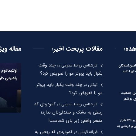
هده:
مقالات پربحت اخیر:
مقاله ویژ
چند وقت
کارشناس روابط عمومی
در
امین‌کنندگان
اولتیماتوم 
دارو+نامه
یکبار باید پروتز مو را تعویض کرد؟
راهبردی دار
چند وقت یکبار باید پروتز
توکلی
در
مو را تعویض کرد؟
 درصدی جمعیت
ی بوشهر
کمردردی که
کارشناس روابط عمومی
در
ربطی به تشک و صندلی‌تان ندارد؛
مقصر واقعی زیر پای شماست!
ارائه دو میلیون و ۴۲۶ هزار
و درمانی به
کمردردی که ربطی به
فرزانه قربانی
در