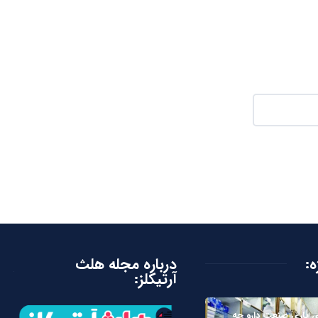
ه:
درباره مجله هلث
آرتیکلز:
 یاری صنعت دارو چه