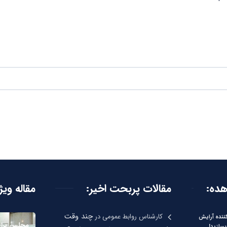
هده:
مقالات پربحت اخیر:
مقاله ویژ
چند وقت
کارشناس روابط عمومی
در
نده آرایش
مجلس برای
بسازید!