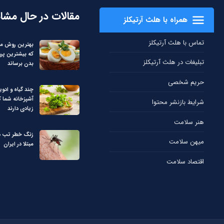
مقالات در حال مشا
همراه با هلث آرتیکلز
تماس با هلث آرتیکلز
بهترین روش م
که بیشترین پرو
تبلیغات در هلث آرتیکلز
بدن برساند
حریم شخصی
چند گیاه و ادوی
آشپزخانه شما 
شرایط بازنشر محتوا
زیادی دارند
هنر سلامت
میهن سلامت
مبتلا در ایران
اقتصاد سلامت