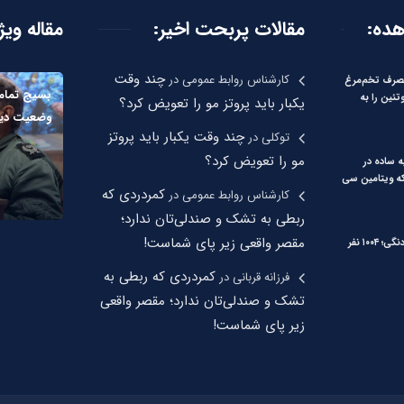
هده:
مقالات پربحت اخیر:
مقاله ویژ
چند وقت
کارشناس روابط عمومی
در
صرف تخم‌مرغ
بسیج تمام 
تئین را به
یکبار باید پروتز مو را تعویض کرد؟
وضعیت دیگر خ
چند وقت یکبار باید پروتز
توکلی
در
مو را تعویض کرد؟
ه ساده در
که ویتامین سی
کمردردی که
کارشناس روابط عمومی
در
ربطی به تشک و صندلی‌تان ندارد؛
مقصر واقعی زیر پای شماست!
زنگ خطر تب دنگی؛ ۱۰۰۴ نفر
کمردردی که ربطی به
فرزانه قربانی
در
تشک و صندلی‌تان ندارد؛ مقصر واقعی
زیر پای شماست!