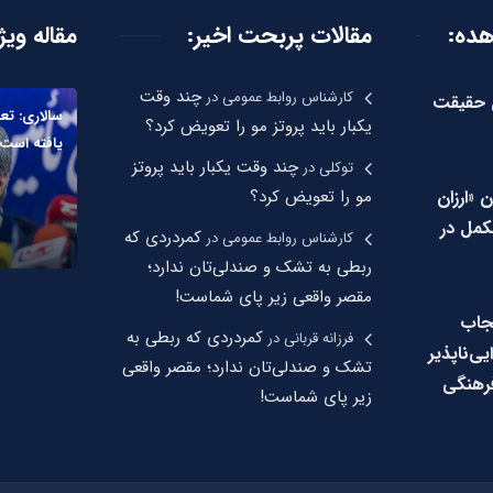
هده:
مقالات پربحت اخیر:
مقاله ویژ
چند وقت
کارشناس روابط عمومی
در
ن حقیقت
سالاری: تع
یکبار باید پروتز مو را تعویض کرد؟
یافته است
چند وقت یکبار باید پروتز
توکلی
در
ن «ارزان
مو را تعویض کرد؟
مل در
کمردردی که
کارشناس روابط عمومی
در
ربطی به تشک و صندلی‌تان ندارد؛
مقصر واقعی زیر پای شماست!
جاب
کمردردی که ربطی به
فرزانه قربانی
در
‌ناپذیر
تشک و صندلی‌تان ندارد؛ مقصر واقعی
رهنگی
زیر پای شماست!