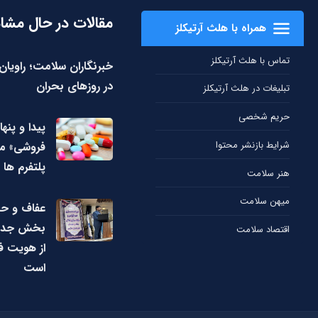
مقالات در حال مشا
همراه با هلث آرتیکلز
تماس با هلث آرتیکلز
خبرنگاران سلامت؛ راویا
در روزهای بحران
تبلیغات در هلث آرتیکلز
حریم شخصی
پیدا و پنها
شرایط بازنشر محتوا
فروشی» مک
پلتفرم ها
هنر سلامت
میهن سلامت
عفاف و ح
بخش جدایی
اقتصاد سلامت
از هویت ف
است