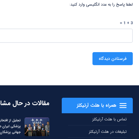
لطفا پاسخ را به عدد انگلیسی وارد کنید:
3 + 1 =
مقالات در حال مشا
همراه با هلث آرتیکلز
تماس با هلث آرتیکلز
تجلیل از افتخار
پزشکی ایران د
تبلیغات در هلث آرتیکلز
جهانی پزشکان –