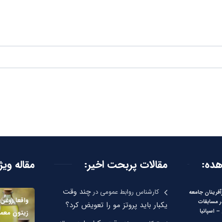
هده:
مقالات پربحت اخیر:
مقاله ویژ
چند وقت
کارشناس روابط عمومی
در
آفرینان جامعه
واقعا روغن 
ر مسابقات
یکبار باید پروتز مو را تعویض کرد؟
 اسپانیا
زیتون معم