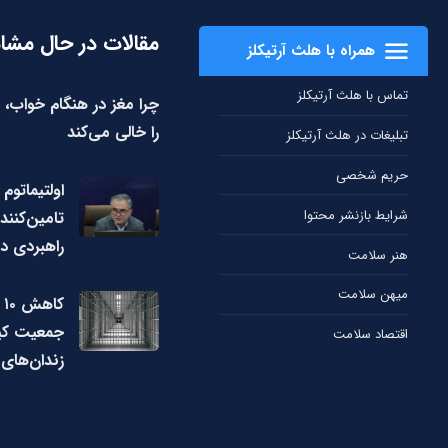
مقالات در حال مشا
همراه با هلث آرتیکلز
تماس با هلث آرتیکلز
چرا مغز در هنگام خواب، 
را خالی می‌کند
تبلیغات در هلث آرتیکلز
حریم شخصی
اولتیماتوم 
شرایط بازنشر محتوا
تامین‌کنند
راهبردی دا
هنر سلامت
میهن سلامت
ک
جمعیت کی
اقتصاد سلامت
زندان‌های 