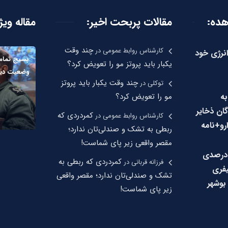
هده:
مقالات پربحت اخیر:
مقاله ویژ
چند وقت
کارشناس روابط عمومی
در
انرژی خود
بسیج تمام 
یکبار باید پروتز مو را تعویض کرد؟
وضعیت دیگر خ
چند وقت یکبار باید پروتز
توکلی
در
به
مو را تعویض کرد؟
گان ذخایر
کمردردی که
کارشناس روابط عمومی
در
رو+نامه
ربطی به تشک و صندلی‌تان ندارد؛
مقصر واقعی زیر پای شماست!
اهش ۱۰ درصدی
کمردردی که ربطی به
فرزانه قربانی
در
فری
تشک و صندلی‌تان ندارد؛ مقصر واقعی
بوشهر
زیر پای شماست!