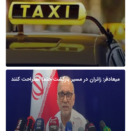
میعادفر: زائران در مسیر بازگشت حتما استراحت کنند