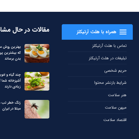
مقالات در حال مشا
همراه با هلث آرتیکلز
تماس با هلث آرتیکلز
بهترین روش م
که بیشترین پرو
تبلیغات در هلث آرتیکلز
بدن برساند
حریم شخصی
چند گیاه و ادوی
آشپزخانه شما 
شرایط بازنشر محتوا
زیادی دارند
هنر سلامت
میهن سلامت
مبتلا در ایران
اقتصاد سلامت