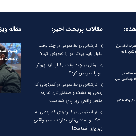
هده:
مقالات پربحت اخیر:
مقاله ویژ
چند وقت
کارشناس روابط عمومی
در
صرف تخم‌مرغ
بسیج تمام 
تئین را به
یکبار باید پروتز مو را تعویض کرد؟
وضعیت دیگر خ
چند وقت یکبار باید پروتز
توکلی
در
مو را تعویض کرد؟
ه ساده در
که ویتامین سی
کمردردی که
کارشناس روابط عمومی
در
ربطی به تشک و صندلی‌تان ندارد؛
مقصر واقعی زیر پای شماست!
زنگ خطر تب دنگی؛ ۱۰۰۴ نفر
کمردردی که ربطی به
فرزانه قربانی
در
تشک و صندلی‌تان ندارد؛ مقصر واقعی
زیر پای شماست!