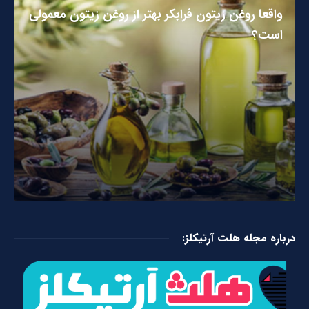
واقعا روغن زیتون فرابکر بهتر از روغن زیتون معمولی
است؟
درباره مجله هلث آرتیکلز: