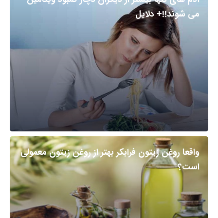
می شوند!!+ دلایل
واقعا روغن زیتون فرابکر بهتر از روغن زیتون معمولی
است؟