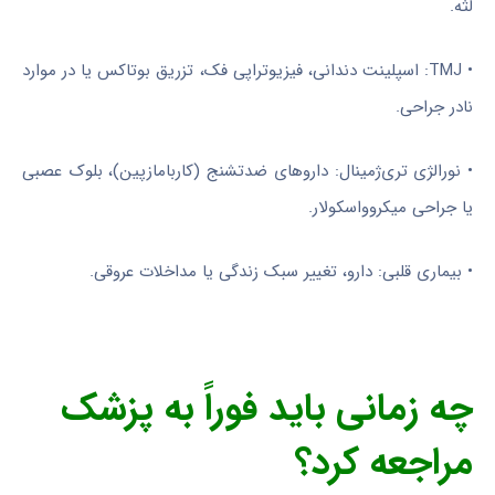
لثه.
• TMJ: اسپلینت دندانی، فیزیوتراپی فک، تزریق بوتاکس یا در موارد
نادر جراحی.
• نورالژی تری‌ژمینال: داروهای ضدتشنج (کاربامازپین)، بلوک عصبی
یا جراحی میکروواسکولار.
• بیماری قلبی: دارو، تغییر سبک زندگی یا مداخلات عروقی.
چه زمانی باید فوراً به پزشک
مراجعه کرد؟