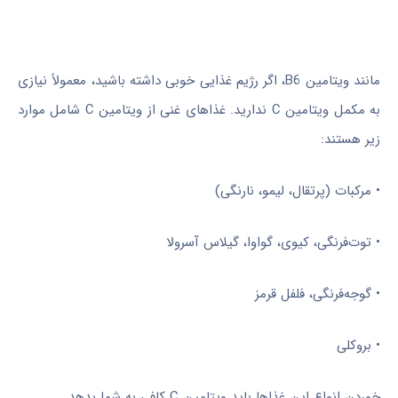
مانند ویتامین B6، اگر رژیم غذایی خوبی داشته باشید، معمولاً نیازی
به مکمل ویتامین C ندارید. غذاهای غنی از ویتامین C شامل موارد
زیر هستند:
• مرکبات (پرتقال، لیمو، نارنگی)
• توت‌فرنگی، کیوی، گواوا، گیلاس آسرولا
• گوجه‌فرنگی، فلفل قرمز
• بروکلی
خوردن انواع این غذاها باید ویتامین C کافی به شما بدهد.