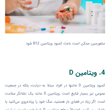
متفورمین ممکن است باعث کمبود ویتامین B12 شود
4. ویتامین D
کمبود ویتامین D نه‌تنها در افراد مبتلا به دیابت، بلکه در جمعیت
عمومی نیز بسیار شایع است. ویتامین D مانند یک نشانگر سلامت
است. اگر زیاد در فضای باز هستید، سگ خود را پیاده‌روی می‌کنید یا
باغبانی می‌کنید، احتمالاً سطح ویتامین D شما خوب است، زیرا نور