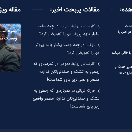
هده:
مقالات پربحت اخیر:
مقاله ویژ
چند وقت
کارشناس روابط عمومی
در
ساخت
بسیج تمام 
دو اصل را
یکبار باید پروتز مو را تعویض کرد؟
وضعیت دیگر خ
چند وقت یکبار باید پروتز
توکلی
در
مو را تعویض کرد؟
را خالی می‌کند
کمردردی که
کارشناس روابط عمومی
در
امین‌کنندگان
ربطی به تشک و صندلی‌تان ندارد؛
دارو+نامه
مقصر واقعی زیر پای شماست!
کمردردی که ربطی به
فرزانه قربانی
در
تشک و صندلی‌تان ندارد؛ مقصر واقعی
زیر پای شماست!