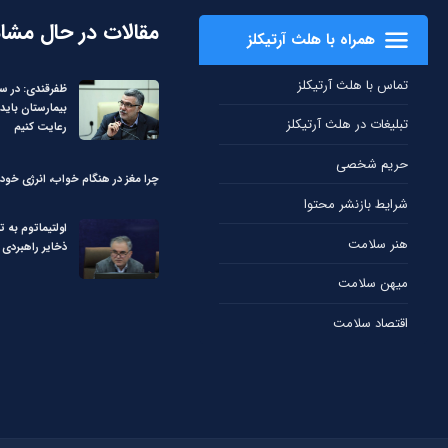
مقالات در حال مشا
همراه با هلث آرتیکلز
تماس با هلث آرتیکلز
ظفرقندی: در 
بیمارستان باید 
تبلیغات در هلث آرتیکلز
رعایت کنیم
حریم شخصی
چرا مغز در هنگام خواب، انرژی خود 
شرایط بازنشر محتوا
اولتیماتوم به ت
هنر سلامت
ذخایر راهبردی 
میهن سلامت
اقتصاد سلامت