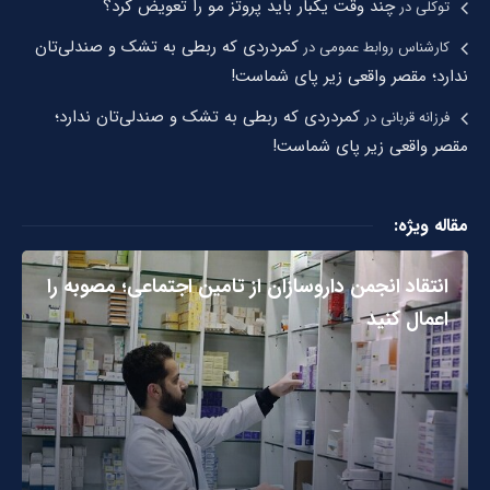
چند وقت یکبار باید پروتز مو را تعویض کرد؟
توکلی
در
کمردردی که ربطی به تشک و صندلی‌تان
کارشناس روابط عمومی
در
ندارد؛ مقصر واقعی زیر پای شماست!
کمردردی که ربطی به تشک و صندلی‌تان ندارد؛
فرزانه قربانی
در
مقصر واقعی زیر پای شماست!
مقاله ویژه:
انتقاد انجمن داروسازان از تامین اجتماعی؛ مصوبه را
اعمال کنید