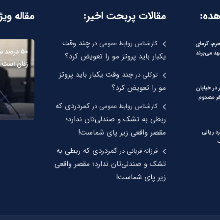
هده:
مقالات پربحت اخیر:
مقاله ویژ
چند وقت
کارشناس روابط عمومی
در
حرم، گرمای
۵۰ درصد 
د می‌برند
یکبار باید پروتز مو را تعویض کرد؟
زنان است
چند وقت یکبار باید پروتز
توکلی
در
مو را تعویض کرد؟
در خیابان
 قصیر؛ ۹ نفر مصدوم
کمردردی که
کارشناس روابط عمومی
در
ربطی به تشک و صندلی‌تان ندارد؛
مقصر واقعی زیر پای شماست!
میلیارد ریالی
ف
کمردردی که ربطی به
فرزانه قربانی
در
تشک و صندلی‌تان ندارد؛ مقصر واقعی
زیر پای شماست!