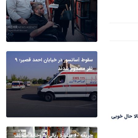
سقوط آسانسور در خیابان احمد قصیر؛ ۹
نفر مصدوم شدند
الا حال خوبی
جریمه ۶۰ میلیارد ریالی داروخانه متخلف