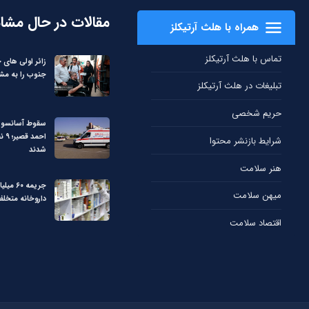
مقالات در حال مشا
همراه با هلث آرتیکلز
تماس با هلث آرتیکلز
زائر اولی های 
جنوب را به مشه
تبلیغات در هلث آرتیکلز
حریم شخصی
سقوط آسانسور 
احمد
شرایط بازنشر محتوا
شدند
هنر سلامت
جریمه ۶۰ 
میهن سلامت
داروخانه متخل
اقتصاد سلامت