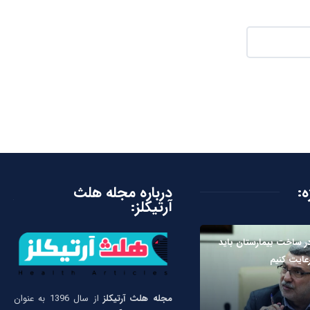
ه:
درباره مجله هلث
آرتیکلز:
ر ساخت بیمارستان باید
رعایت کنیم
مجله هلث آرتیکلز
از سال 1396 به عنوان