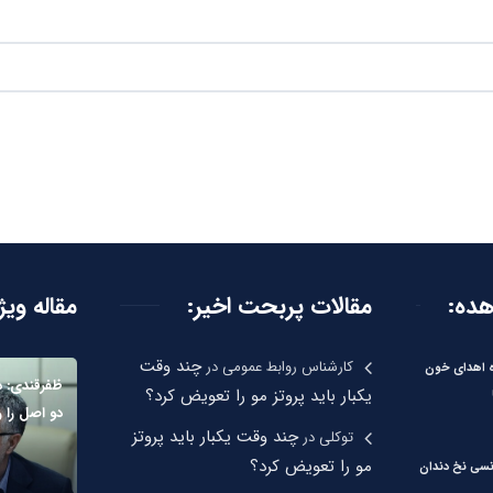
هده:
مقالات پربحت اخیر:
مقاله ویژ
چند وقت
کارشناس روابط عمومی
در
ره اهدای خون
ظفرقندی: د
یکبار باید پروتز مو را تعویض کرد؟
دو اصل را 
چند وقت یکبار باید پروتز
توکلی
در
مو را تعویض کرد؟
نسی نخ دندان