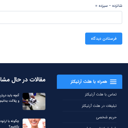
شانزده − سیزده =
مقالات در حال مشا
همراه با هلث آرتیکلز
تماس با هلث آرتیکلز
آنچه باید دربا
و پلاکت بدانیم
تبلیغات در هلث آرتیکلز
حریم شخصی
چگونه با ارتود
بکشیم؟