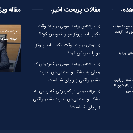
هده:
مقالات پربحت اخیر:
مقاله ویژ
چند وقت
کارشناس روابط عمومی
در
بیات: مرکزی در جمع ۱۰ هیئت
پرداخت مطا
ور قرار گرفت
یکبار باید پروتز مو را تعویض کرد؟
بیمه سلامت
چند وقت یکبار باید پروتز
توکلی
در
مو را تعویض کرد؟
تی چرا به
کمردردی که
کارشناس روابط عمومی
در
ربطی به تشک و صندلی‌تان ندارد؛
مقصر واقعی زیر پای شماست!
اشت از رکورد
 ایثار خون تا
کمردردی که ربطی به
فرزانه قربانی
در
اسی
تشک و صندلی‌تان ندارد؛ مقصر واقعی
زیر پای شماست!