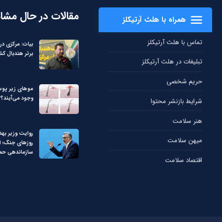
مقالات در حال مشا
همراه با هلث آرتیکلز
تماس با هلث آرتیکلز
برتر هندبال کش
تبلیغات در هلث آرتیکلز
حریم شخصی
مو‌های زیر پوس
وجود می‌آیند؟
شرایط بازنشر محتوا
هنر سلامت
روایت وزیر بهد
میهن سلامت
روزهای جنگ؛ از
سازماندهی حم
اقتصاد سلامت