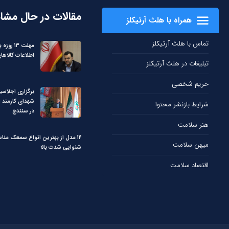
مقالات در حال مشا
همراه با هلث آرتیکلز
تماس با هلث آرتیکلز
مهلت ۱۳ ر
اطلاعات کالاه
تبلیغات در هلث آرتیکلز
حریم شخصی
برگزاری اجلاسی
شهدای کارمند 
شرایط بازنشر محتوا
در سنندج
هنر سلامت
۱۴ مدل از بهترین انواع سمعک من
میهن سلامت
شنوایی شدت بالا
اقتصاد سلامت