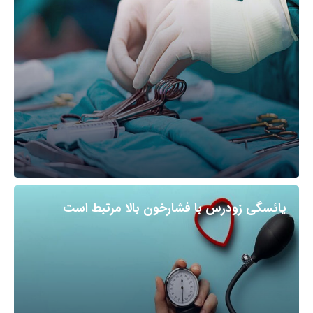
یائسگی زودرس با فشارخون بالا مرتبط است