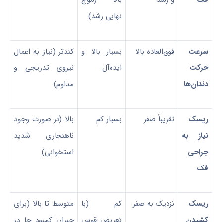
فک
و رشد
بالا (موج
نهایی رشد)
سرعت
فوق‌العاده بالا
بسیار بالا و
کندتر (نیاز به اعمال
حرکت
ایده‌آل
نیروی تدریجی و
دندان‌ها
مداوم)
ریسک
تقریباً صفر
بسیار کم
بالا (در صورت وجود
نیاز به
ناهنجاری شدید
جراحی
استخوانی)
فک
ریسک
نزدیک به صفر
کم (با
متوسط تا بالا (برای
کشیدن
تعریض قوس
جبران کمبود جا در