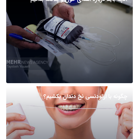
چگونه با ارتودنسی نخ دندان بکشیم؟