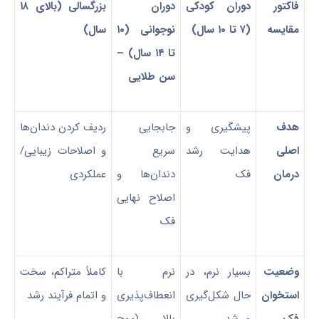
فاکتور
دوران کودکی
دوران
بزرگسالی (بالای
۱۸
مقایسه
(
۷
تا
۱۰
سال)
نوجوانی (
۱۰
سال)
تا
۱۴
سال) –
سن طلایی
هدف
پیشگیری و
جابجایی
ردیف کردن دندان‌ها
اصلی
هدایت رشد
سریع
و اصلاحات زیبایی/
درمان
فک
دندان‌ها و
عملکردی
اصلاح نهایی
فک
وضعیت
بسیار نرم، در
نرم با
کاملاً متراکم، سخت
استخوان
حال شکل‌گیری
انعطاف‌پذیری
و اتمام فرآیند رشد