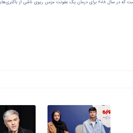
این دومین تأییدیه FDA برای شرکت اینسمد پس از داروی آریکایس است که در سال ۲۰۱۸ برای درمان یک عفونت مزمن ریوی ناش