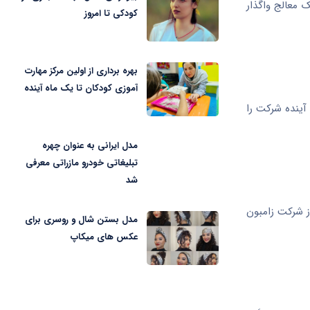
ا به پزشک معالج واگذار
کودکی تا امروز
بهره برداری از اولین مرکز مهارت
آموزی کودکان تا یک ماه آینده
 که سودآوری آینده شرکت را
مدل ایرانی به عنوان چهره
تبلیغاتی خودرو مازراتی معرفی
شد
 در حال ساخت برای این بیماری مزمن ریوی، شامل داروی بنرالیزوماب از شرکت آسترازنکا و آنتی‌بیوتیک استنشاقی CMS I-neb از شرکت زامبون
مدل بستن شال و روسری برای
عکس های میکاپ