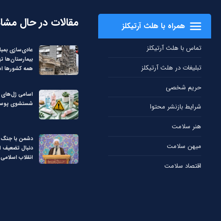
مقالات در حال مشا
همراه با هلث آرتیکلز
تماس با هلث آرتیکلز
عادی‌سازی بمبا
بیمارستان‌ها ت
تبلیغات در هلث آرتیکلز
همه کشورها ا
حریم شخصی
اسامی ژل‌های غ
شستشوی پوست
شرایط بازنشر محتوا
هنر سلامت
دشمن با جنگ ت
میهن سلامت
دنبال تضعیف ا
انقلاب اسلامی
اقتصاد سلامت