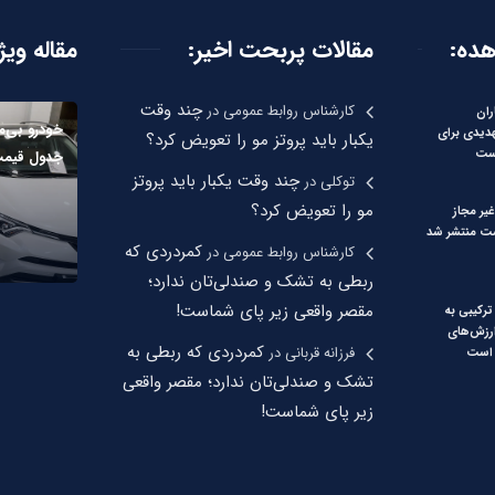
هده:
مقالات پربحت اخیر:
مقاله ویژ
چند وقت
کارشناس روابط عمومی
در
ران
خودرو بی‌م
هدیدی برای
یکبار باید پروتز مو را تعویض کرد؟
ست
جدول قیمت
چند وقت یکبار باید پروتز
توکلی
در
مو را تعویض کرد؟
یر مجاز
 منتشر شد
کمردردی که
کارشناس روابط عمومی
در
ربطی به تشک و صندلی‌تان ندارد؛
مقصر واقعی زیر پای شماست!
رکیبی به
رزش‌های
کمردردی که ربطی به
فرزانه قربانی
در
 است
تشک و صندلی‌تان ندارد؛ مقصر واقعی
زیر پای شماست!