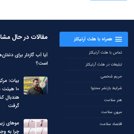
مقالات در حال مشا
همراه با هلث آرتیکلز
تماس با هلث آرتیکلز
آیا آب گازدار برای دندان‌
است؟
تبلیغات در هلث آرتیکلز
حریم شخصی
بیات: مرک
شرایط بازنشر محتوا
۱۰ هیئت ب
هندبال کشو
هنر سلامت
گرفت
میهن سلامت
مو‌های زی
اقتصاد سلامت
چرا به وجو