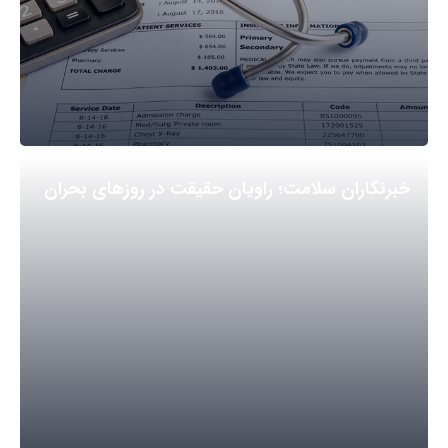
خبرنگاران سلامت؛ راویان حقیقت در روزهای بحران