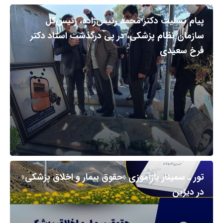
پیام تسلیت دکتر محمد رئیس‌زاده، رئیس‌کل
سازمان نظام پزشکی، در پی درگذشت استاد دکتر
فرخ سعیدی
تور ـ سمینار بازآموزی «حقوق بیمار و اخلاق پزشکی»
در دیزین