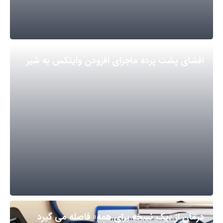
افشای پشت پرده ماجرای افزودن وایتکس به شیر
درمان از «یک نسخه برای همه» فاصله می گیرد