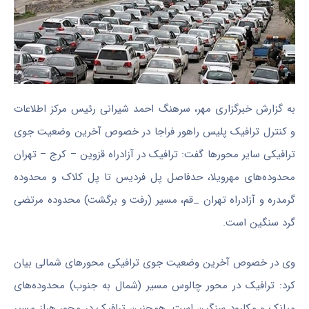
به گزارش خبرگزاری مهر، سرهنگ احمد شیرانی رئیس مرکز اطلاعات
و کنترل ترافیک پلیس راهور
فراجا
در خصوص آخرین وضعیت جوی
ترافیکی سایر محورها گفت: ترافیک در آزادراه قزوین – کرج – تهران
محدوده‌های
مهرویلا
، حدفاصل پل فردیس تا پل
کلاک
و محدوده
گرمدره
و آزادراه تهران _قم، مسیر (رفت و برگشت) محدوده مرتضی
گرد سنگین است.
وی در خصوص آخرین وضعیت جوی ترافیکی محورهای شمالی بیان
کرد: ترافیک در محور چالوس مسیر (شمال به جنوب) محدوده‌های
میانک
و
مکارود
سنگین است. همچنین ترافیک در محور هراز مسیر