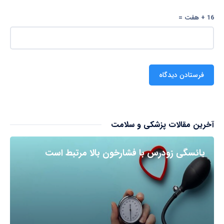
16 + هفت =
آخرین مقالات پزشکی و سلامت
یائسگی زودرس با فشارخون بالا مرتبط است