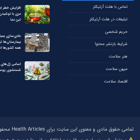
تماس با هلث آرتیکلز
افزایش خطر ابت
مری با نوشیدن چ
تبلیغات در هلث آرتیکلز
این دما
حریم شخصی
عادی‌سازی بمبا
بیمارستان‌ها ت
شرایط بازنشر محتوا
همه کشورها ا
هنر سلامت
اسامی ژل‌های غ
میهن سلامت
شستشوی پوست
اقتصاد سلامت
تمامی حقوق مادی و معنوی این سایت برای Health Articles محفوظ می‌باشد و استفاده از مطالب بدون ذکر منبع هلث آرتیکلز پیگرد قانونی دارد.