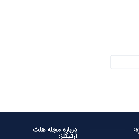
ه:
درباره مجله هلث
آرتیکلز: