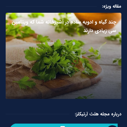
مقاله ویژه:
چند گیاه و ادویه ساده در آشپزخانه شما که ویتامین
سی زیادی دارند
درباره مجله هلث آرتیکلز: