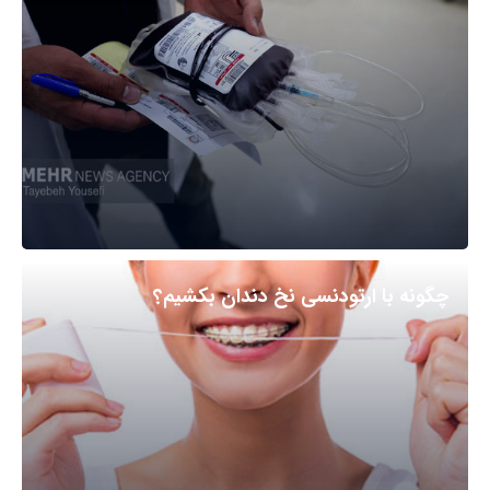
چگونه با ارتودنسی نخ دندان بکشیم؟