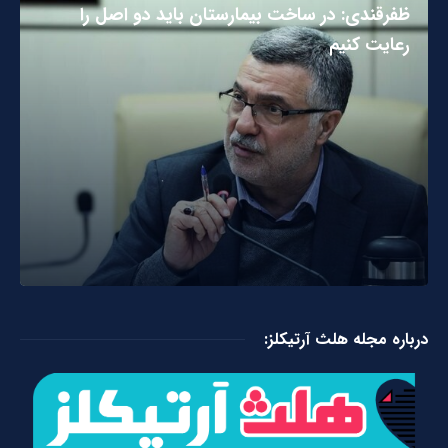
ظفرقندی: در ساخت بیمارستان باید دو اصل را
رعایت کنیم
درباره مجله هلث آرتیکلز: