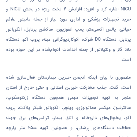
NICU اشاره کرد و افزود: افزایش ۴ تخت ویژه در بخش NICU و
خرید تجهیزات پزشکی و اداری مورد نیاز از جمله مانیتور علائم
حیاتی، پالس
اکسی‌متر
، پمپ
انفوزیون
،
ساکشن
پرتابل،
انکوباتور
پرتابل، دستگاه DC شوک، اکوکاردیوگرافی
مبله
،
پروب
اکو، دستگاه
بلاد گاز و
ونتیلاتور
از جمله اقدامات انجام‌شده در این حوزه بوده
است.
منصوری با بیان اینکه انجمن خیرین بیمارستان فعال‌سازی شده
است، گفت: جذب مشارکت خیرین استانی و حتی خارج از استان
منجر به تهیه تجهیزات مهمی همچون دستگاه
زرکتوسکوپ
،
سانترفیوژ
، میکسر هماتولوژی، ویلچر،
انکوباتور
شیکر
پلاکت،
پروب
اکو، یخچال‌های داروخانه و اتاق بیمار، ترانس‌های برق جهت
حفاظت دستگاه‌های پزشکی، و همچنین تهیه ۲۵۰۰ متر پارچه