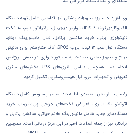
ملحفه‌ای و یک دستگاه کولر آبی شد.
وی افزود: در حوزه تجهیزات پزشکی نیز اقداماتی شامل تهیه دستگاه
الکتروکاردیوگراف ۶
کاناله
، وارمر دیجیتال،
ونتیلاتور
دوم، ۱۰ تخت
ژنیکولوژی
برقی، خرید
ساکشن
پرتابل،
فتال
مانیتورینگ دوقلو،
دستگاه نوار قلب ۱۲
لیده
،
پروب
SPO2، کاف فشارسنج برای مانیتور
تریاژ
و تجهیز تمامی تخت‌ها به مانیتور دیواری در بخش اورژانس
انجام شد. همچنین تمامی باتری‌های UPS بخش‌های مرکزی
تعویض و تجهیزات مورد نیاز
هیستروسکوپی
تکمیل گردید.
رئیس بیمارستان معتضدی ادامه داد: تعمیر و سرویس کامل دستگاه
اتوکلاو
۱۵۰ لیتری، تعویض تخت‌های جراحی
پوزیشن‌دار
، خرید
دستگاه‌های جدید شامل مانیتورینگ علائم حیاتی،
ساکشن
پرتابل و
برانکارد نیز از جمله اقدامات اخیر در این مرکز درمانی است. همچنین