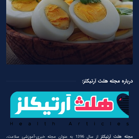
درباره مجله هلث آرتیکلز:
مجله هلث آرتیکلز
از سال 1396 به عنوان مجله خبری-آموزشی سلامت،