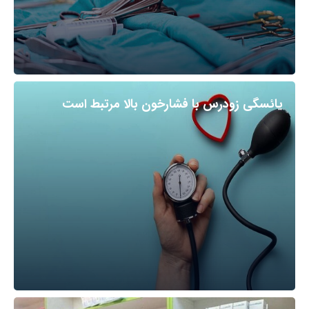
یائسگی زودرس با فشارخون بالا مرتبط است