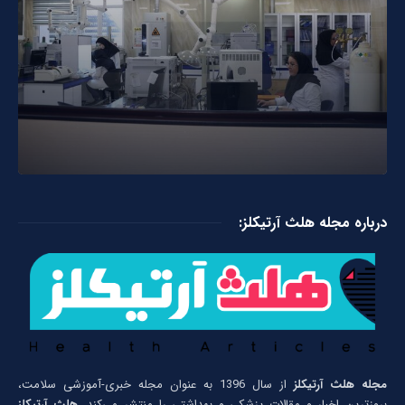
درباره مجله هلث آرتیکلز:
مجله هلث آرتیکلز
از سال 1396 به عنوان مجله خبری-آموزشی سلامت،
بروزترین اخبار و مقالات پزشکی و بهداشتی را منتشر می‌کند.
هلث آرتیکلز