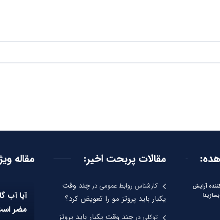
هده:
مقالات پربحت اخیر:
مقاله ویژ
چند وقت
کارشناس روابط عمومی
در
نده آرایش
آیا آب گا
بسازید!
یکبار باید پروتز مو را تعویض کرد؟
مضر اس
چند وقت یکبار باید پروتز
توکلی
در