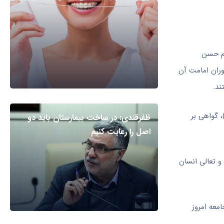
م حسن
ران امامت آن
ند.
، گواهی بر
ظفرقندی: در ساخت بیمارستان باید دو
اصل را رعایت کنیم
و تعالی انسان
امعه امروز