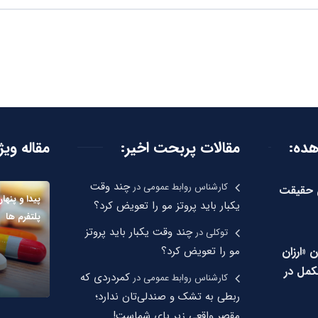
هده:
مقالات پربحت اخیر:
مقاله ویژ
چند وقت
کارشناس روابط عمومی
در
ن حقیقت
پیدا و پنها
یکبار باید پروتز مو را تعویض کرد؟
پلتفرم ها
چند وقت یکبار باید پروتز
توکلی
در
ن «ارزان
مو را تعویض کرد؟
مل در
کمردردی که
کارشناس روابط عمومی
در
ربطی به تشک و صندلی‌تان ندارد؛
مقصر واقعی زیر پای شماست!