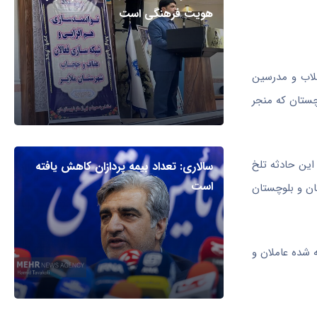
هویت فرهنگی است
لاب و مدرسین
چستان که منجر
این حادثه تلخ
سالاری: تعداد بیمه پردازان کاهش یافته
است
ان و بلوچستان
 شده عاملان و