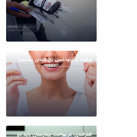
چگونه با ارتودنسی نخ دندان بکشیم؟
ظفرقندی: در ساخت بیمارستان باید دو