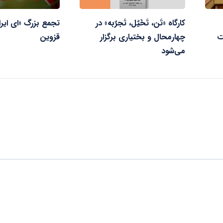
کارگاه «تَن، تَخَیٌل، تَجرٌبه» در
تجمع بزرگ «ای ایرا
ت
چهارمحال و بختیاری برگزار
قزوین
می‌شود