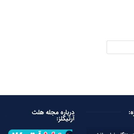
ه:
درباره مجله هلث
آرتیکلز: