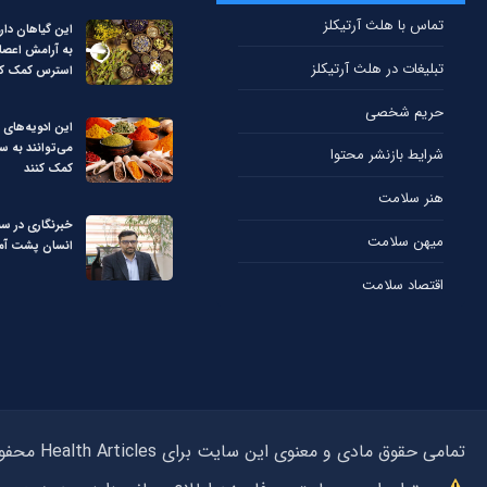
تماس با هلث آرتیکلز
این گیاهان دار
به آرامش اعص
تبلیغات در هلث آرتیکلز
استرس کمک کن
حریم شخصی
این ادویه‌های 
می‌توانند به 
شرایط بازنشر محتوا
کمک کنند
هنر سلامت
خبرنگاری در س
میهن سلامت
انسان پشت آما
اقتصاد سلامت
تمامی حقوق مادی و معنوی این سایت برای Health Articles محفوظ می‌باشد و استفاده از مطالب بدون ذکر منبع هلث آرتیکلز پیگرد قانونی دارد.