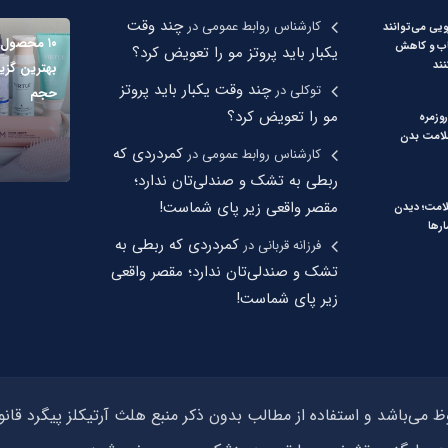
چند وقت
کارشناس روابط عمومی
در
ویی می‌توانند
۱۰ محصول
اب و کاهش
یکبار باید پروتز مو را تعویض کرد؟
ند
بهترین گزی
چند وقت یکبار باید پروتز
توکلی
در
حجم
مو را تعویض کرد؟
روزمره
سلامت بدن
کمردردی که
کارشناس روابط عمومی
در
ربطی به تشک و صندلی‌تان ندارد؛
مقصر واقعی زیر پای شماست!
لامت؛ دیدن
رها
کمردردی که ربطی به
فرزانه قربانی
در
تشک و صندلی‌تان ندارد؛ مقصر واقعی
زیر پای شماست!