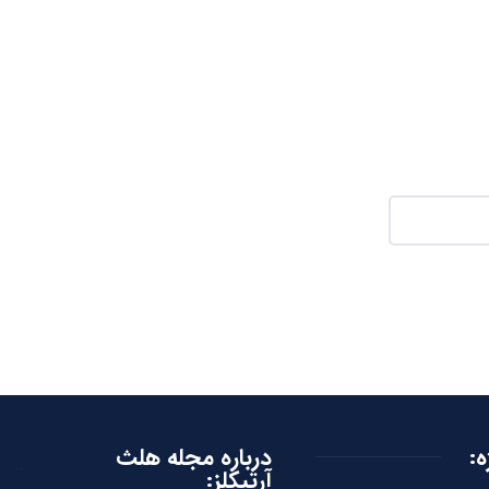
ه:
درباره مجله هلث
آرتیکلز: