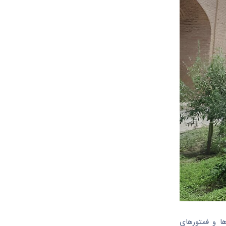
رها و
فمتورهای