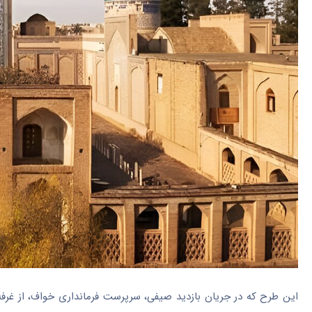
این طرح که در جریان بازدید صیفی، سرپرست فرمانداری
خواف
، از غر