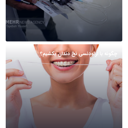
چگونه با ارتودنسی نخ دندان بکشیم؟