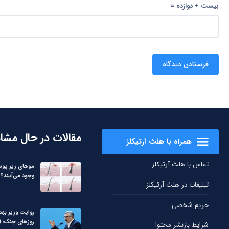
بیست + دوازده =
مقالات در حال مشا
همراه با هلث آرتیکلز
تماس با هلث آرتیکلز
مو‌های زیر پوس
وجود می‌آیند؟
تبلیغات در هلث آرتیکلز
حریم شخصی
روایت وزیر بهد
روزهای جنگ؛ از
شرایط بازنشر محتوا