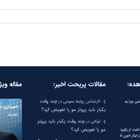
هده:
مقالات پربحت اخیر:
مقاله ویژ
چند وقت
کارشناس روابط عمومی
در
تی چرا به
شهریاری: بی
یکبار باید پروتز مو را تعویض کرد؟
ندارند
چند وقت یکبار باید پروتز
توکلی
در
مو را تعویض کرد؟
اشت از رکورد
 ایثار خون تا