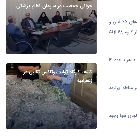
جوانی جمعیت در سازمان نظام پزشکی
بر اساس داده‌های سامانه برخط کنترل کیفیت هوای سازمان محیط‌زیست (منطقه اصفهان) شاخص هوای این کلان‌شهر امروز در ایستگاه خیابان‌های ۲۵ آبان و
فرشادی با عدد ۸۰، میدان انقلاب ۶۳، پارک زمزم ۹۶، دانشگاه صنعتی ۹۱، خیابان رهنان ۷۳، سپاهان شهر ۸۵، خیابان فیض و ولدان ۸۳ و بولوار کاوه ۶۸ AQI
با عدد ۱۱۳ و کردآباد ۱۴۸ AQI در وضعیت نارنجی و ناسالم برای گروه‌های حساس و در خیابان میرزا طاهر با عدد ۴۱
کشف کارگاه تولید بوتاکس تقلبی در
زعفرانیه
ر مناطق پرتردد
لودی هوا وجود