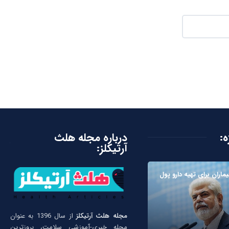
ه:
درباره مجله هلث
آرتیکلز:
ماران برای تهیه دارو پول
مجله هلث آرتیکلز
از سال 1396 به عنوان
مجله خبری-آموزشی سلامت، بروزترین