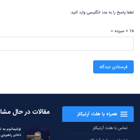
لطفا پاسخ را به عدد انگلیسی وارد کنید:
16 + سیزده =
مقالات در حال مشا
همراه با هلث آرتیکلز
تماس با هلث آرتیکلز
اولتیماتوم به ت
ذخایر راهبردی 