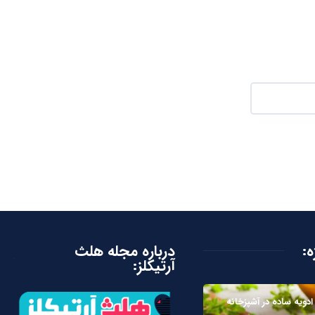
ه:
درباره مجله هلث
آرتیکلز:
ادویه ساده در آشپزخانه