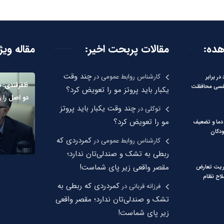
هده:
مقالات پربحت اخیر:
مقاله ویژ
چند وقت
کارشناس روابط عمومی
در
در برابر
ظفرقندی: د
فسی محافظت
یکبار باید پروتز مو را تعویض کرد؟
دو اصل را 
چند وقت یکبار باید پروتز
توکلی
در
مو را تعویض کرد؟
دما و تضعیف
دکان
کمردردی که
کارشناس روابط عمومی
در
ربطی به تشک و صندلی‌تان ندارد؛
مقصر واقعی زیر پای شماست!
ریت تعارض
لاح نظام
کمردردی که ربطی به
فرزانه قربانی
در
تشک و صندلی‌تان ندارد؛ مقصر واقعی
زیر پای شماست!