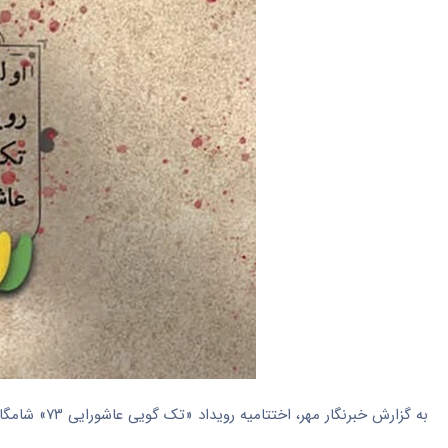
به گزارش خبرنگار مهر، اختتامیه رویداد «تک گویی عاشورایی ۷۳» شامگاه دوشنبه در مجتمع تربیتی هدایت قم برگزار شد.