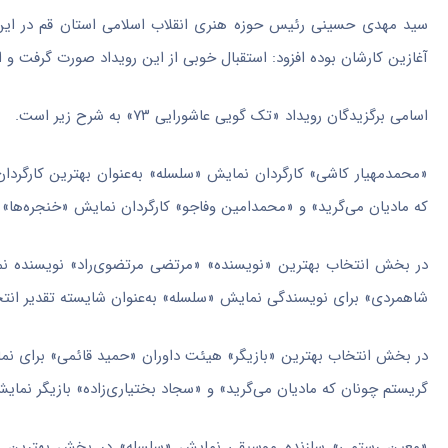
سید مهدی حسینی رئیس حوزه هنری انقلاب اسلامی استان قم در این مرا
آغازین کارشان بوده افزود: استقبال خوبی از این رویداد صورت گرفت و ا
اسامی برگزیدگان رویداد «تک گویی عاشورایی ۷۳» به شرح زیر است.
«
محمدمهیار
کاشی» کارگردان نمایش «سلسله» به‌عنوان بهترین کارگرد
که مادیان می‌گرید» و «محمدامین وفاجو» کارگردان نمایش «خنجره‌ها» مو
در بخش انتخاب بهترین «نویسنده» «مرتضی مرتضوی‌راد» نویسنده نما
شاهمردی
» برای نویسندگی نمایش «سلسله» به‌عنوان شایسته تقدیر انت
در بخش انتخاب بهترین «بازیگر» هیئت داوران «حمید قائمی» برای نمایش
گریستم چونان که مادیان می‌گرید» و «سجاد بختیاری‌زاده» بازیگر نمای
«معین رستمی» سازنده موسیقی نمایش «سلسله» در بخش بهترین «آهن