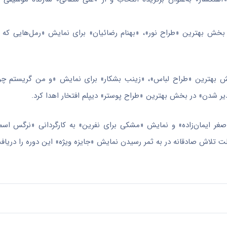
بخش بهترین «طراح نور»، «بهنام رضائیان» برای نمایش «رمل‌هایی که
ش بهترین «طراح لباس»، «زینب بشکار» برای نمایش «و من گریستم چون
ر شدن» در بخش بهترین «طراح پوستر» دیپلم افتخار اهدا کرد.
اصغر ایمان‌زاده» و نمایش «مشکی برای نفرین» به کارگردانی «نرگس اسم
 تلاش صادقانه در به ثمر رسیدن نمایش «جایزه ویژه» این دوره را دریافت