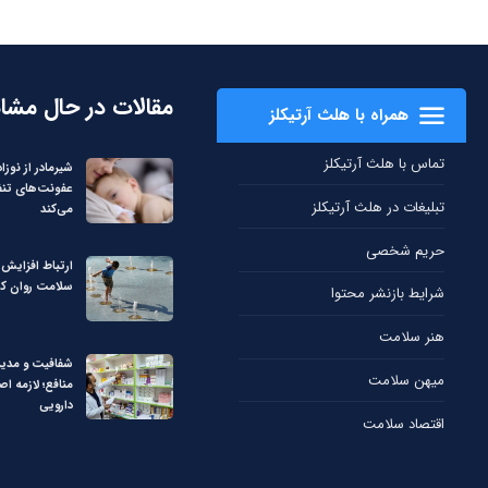
مقالات در حال مشا
همراه با هلث آرتیکلز
تماس با هلث آرتیکلز
شیرمادر از نوزاد 
عفونت‌های تن
تبلیغات در هلث آرتیکلز
می‌کند
حریم شخصی
ارتباط افزایش 
سلامت روان کو
شرایط بازنشر محتوا
هنر سلامت
شفافیت و مدی
میهن سلامت
منافع؛ لازمه اص
دارویی
اقتصاد سلامت