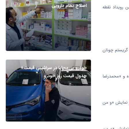
اصلاح نظام دارویی
ن رویداد نقطه
 گریستم چونان
خودرو بی‌محابا در سراشیبی قیمت+
جدول قیمت روز خودرو
ده و «محمدرضا
ر نمایش «و من
 نمایش «و من