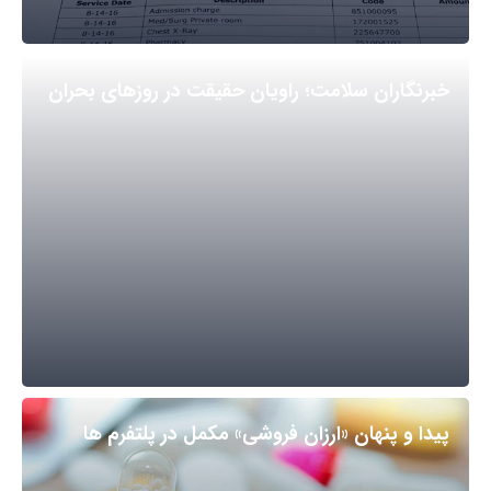
خبرنگاران سلامت؛ راویان حقیقت در روزهای بحران
پیدا و پنهان «ارزان فروشی» مکمل در پلتفرم ها