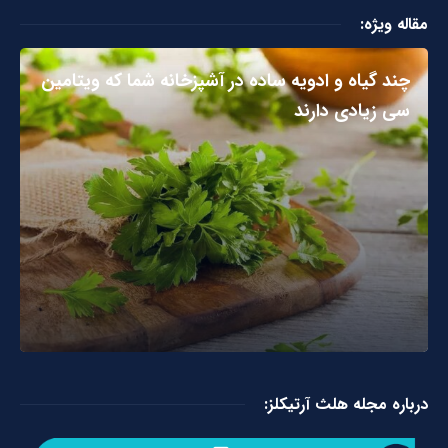
مقاله ویژه:
چند گیاه و ادویه ساده در آشپزخانه شما که ویتامین
سی زیادی دارند
درباره مجله هلث آرتیکلز: